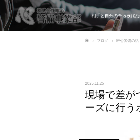
相手と自分のチカラにな
お知ら
ブログ
唯心警備の話
ホーム
2025.11.25
現場で差が
ーズに行う