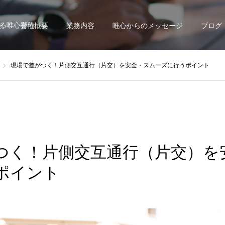
る唯心警備
せ
会社概要
業務内容
唯心からのメッセージ
ブログ
現場で差がつく！片側交互通行（片交）を安全・スムーズに行うポイント
つく！片側交互通行（片交）を
ポイント