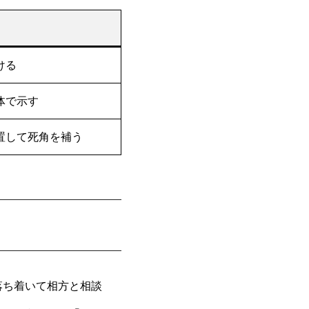
ける
体で示す
置して死角を補う
落ち着いて相方と相談