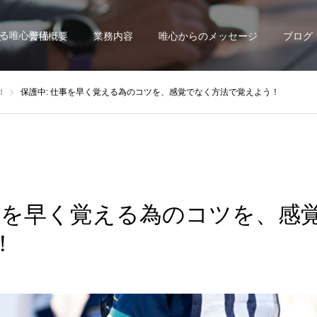
る唯心警備
せ
会社概要
業務内容
唯心からのメッセージ
ブログ
d
保護中: 仕事を早く覚える為のコツを、感覚でなく方法で覚えよう！
仕事を早く覚える為のコツを、感
！