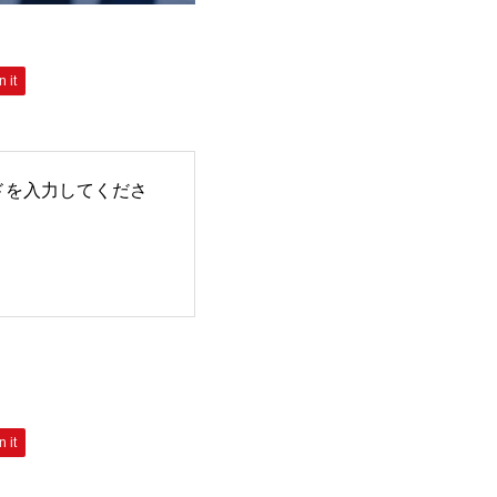
n it
ドを入力してくださ
n it