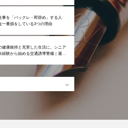
仕事を「バックレ・即辞め」する人
は一番損をしている3つの理由
の健康維持と充実した生活に。シニア
未経験から始める交通誘導警備｜週
休憩あり
OPEN