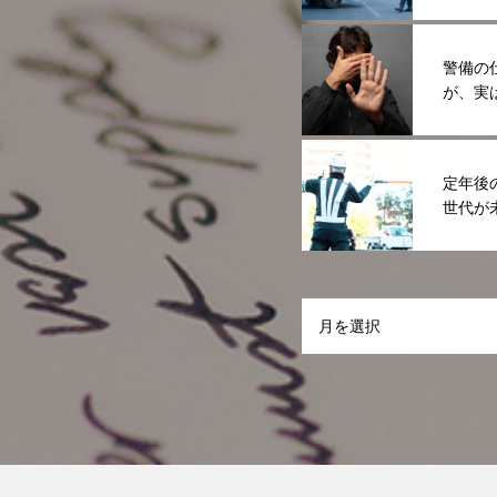
警備の
が、実
定年後
世代が
3〜・