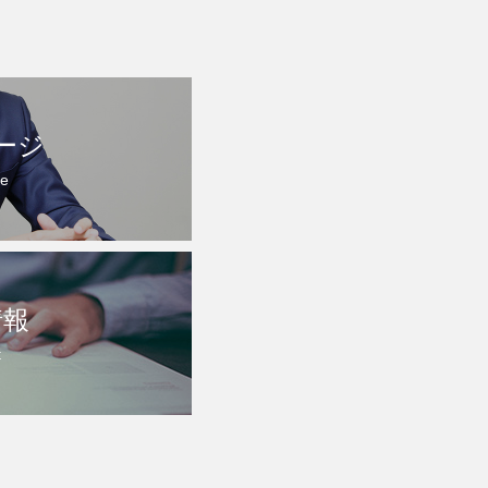
ージ
e
情報
t